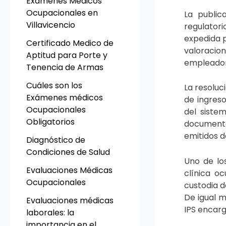
Exámenes Médicos
Ocupacionales en
La public
Villavicencio
regulator
expedida p
Certificado Medico de
valoracio
Aptitud para Porte y
empleadore
Tenencia de Armas
Cuáles son los
La resoluc
Exámenes médicos
de ingres
Ocupacionales
del siste
Obligatorios
documenta
emitidos d
Diagnóstico de
Condiciones de Salud
Uno de lo
Evaluaciones Médicas
clínica o
Ocupacionales
custodia d
De igual m
Evaluaciones médicas
IPS encarg
laborales: la
importancia en el