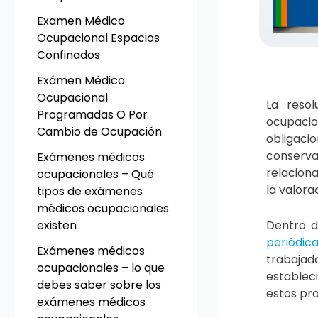
Examen Médico
Ocupacional Espacios
Confinados
Exámen Médico
Ocupacional
La resol
Programadas O Por
ocupacio
Cambio de Ocupación
obligaci
conserva
Exámenes médicos
relacion
ocupacionales – Qué
la valora
tipos de exámenes
médicos ocupacionales
Dentro d
existen
periódic
Exámenes médicos
trabajado
ocupacionales – lo que
establec
debes saber sobre los
estos pr
exámenes médicos