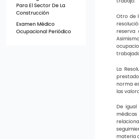
trabajo.
Para El Sector De La
Construcción
Otro de 
resoluci
Examen Médico
reserva 
Ocupacional Periódico
Asimismo
ocupacio
trabajad
La
Resol
prestado
norma es
las valor
De igual
médicas 
relaciona
seguimie
materia d