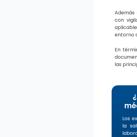
Además d
con vigi
aplicabl
entorno d
En térmi
document
las princ
¿
méd
Los e
la sa
labor