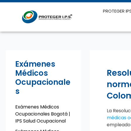
Ir
al
PROTEGER IP
contenido
Exámenes
Resol
Médicos
Ocupacionale
norma
s
Colo
Exámenes Médicos
La
Resoluc
Ocupacionales Bogotá |
médicas o
IPS Salud Ocupacional
empleadore