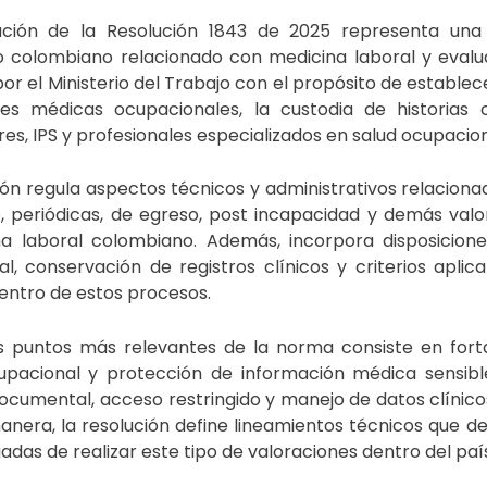
ación de la
Resolución 1843 de 2025
representa una 
io colombiano relacionado con medicina laboral y eval
or el Ministerio del Trabajo con el propósito de establec
nes médicas ocupacionales, la custodia de historias c
s, IPS y profesionales especializados en salud ocupacion
ión regula aspectos técnicos y administrativos relaciona
o, periódicas, de egreso, post incapacidad y demás va
ma laboral colombiano. Además, incorpora disposicione
l, conservación de registros clínicos y criterios apli
entro de estos procesos.
s puntos más relevantes de la norma consiste en fortal
cupacional y protección de información médica sensible
ocumental, acceso restringido y manejo de datos clínico
anera, la resolución define lineamientos técnicos que d
adas de realizar este tipo de valoraciones dentro del paí