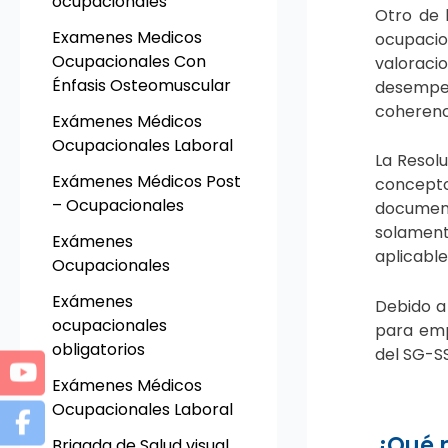
ocupacionales
Otro de 
Examenes Medicos
ocupacio
Ocupacionales Con
valoracio
Énfasis Osteomuscular
desempeña
coherenci
Exámenes Médicos
Ocupacionales Laboral
La
Resolu
Exámenes Médicos Post
concepto
– Ocupacionales
document
solament
Exámenes
aplicable
Ocupacionales
Exámenes
Debido a
ocupacionales
para emp
obligatorios
del SG-SS
Exámenes Médicos
Ocupacionales Laboral
¿Qué r
Brigada de Salud visual