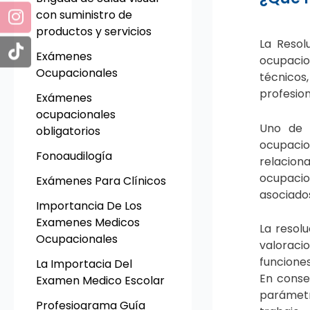
con suministro de
productos y servicios
La
Resol
Exámenes
ocupacio
Ocupacionales
técnicos
profesion
Exámenes
ocupacionales
Uno de l
obligatorios
ocupacion
Fonoaudilogía
relacion
ocupacio
Exámenes Para Clínicos
asociados
Importancia De Los
Examenes Medicos
La resol
Ocupacionales
valoraci
funcione
La Importacia Del
En consec
Examen Medico Escolar
parámetr
Profesiograma Guía