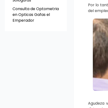
Sologafas
Por lo tan
Consulta de Optometria
del emplea
en Opticas Gafas el
Emperador
Agudeza vi