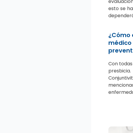
evaluación
esto se h
dependerá 
¿Cómo e
médico 
preventi
Con todas 
presbicia
Conjuntiv
menciona
enfermeda