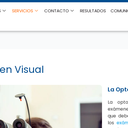
S
SERVICIOS
CONTACTO
RESULTADOS
COMUN
en Visual
La Opt
La opto
exámenes
que debe
los
exám