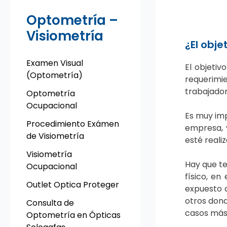
Optometría –
Visiometría
¿El obje
Examen Visual
El objetiv
(Optometría)
requerimie
trabajador
Optometría
Ocupacional
Es muy imp
Procedimiento Exámen
empresa, y
de Visiometría
esté reali
Visiometría
Hay que te
Ocupacional
físico, en
Outlet Optica Proteger
expuesto a
otros dond
Consulta de
casos más 
Optometría en Ópticas