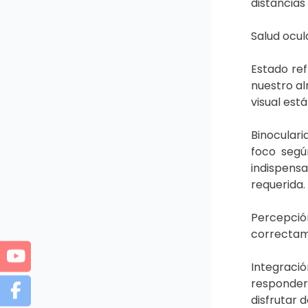
distancias
Salud ocul
Estado ref
nuestro al
visual est
Binocular
foco segú
indispensa
requerida.
Percepción
correctame
Integraci
responder 
disfrutar 