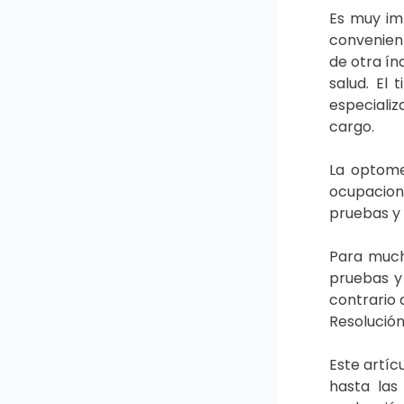
Es muy im
convenient
de otra ín
salud. El
especializ
cargo.
La optome
ocupacion
pruebas y 
Para much
pruebas y
contrario 
Resolución
Este artíc
hasta las