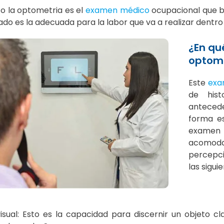
to la optometria es el
examen médico
ocupacional que bu
do es la adecuada para la labor que va a realizar dentro
¿En qu
optom
Este
exa
de hist
antecede
forma es
examen 
acomoda
percepci
las sigui
sual: Esto es la capacidad para discernir un objeto cl