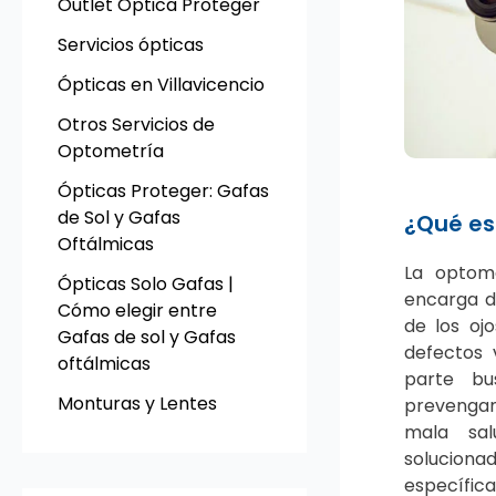
Outlet Optica Proteger
Servicios ópticas
Ópticas en Villavicencio
Otros Servicios de
Optometría
Ópticas Proteger: Gafas
de Sol y Gafas
¿Qué es
Oftálmicas
La optom
Ópticas Solo Gafas |
encarga de
Cómo elegir entre
de los ojo
Gafas de sol y Gafas
defectos 
oftálmicas
parte b
Monturas y Lentes
prevengan
mala sal
solucion
específica