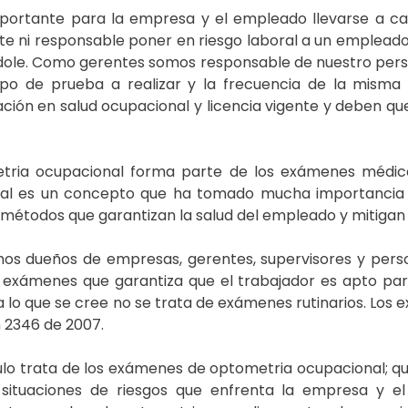
portante para la empresa y el empleado llevarse a ca
e ni responsable poner en riesgo laboral a un empleado 
dole. Como gerentes somos responsable de nuestro perso
 tipo de prueba a realizar y la frecuencia de la mis
ación en salud ocupacional y licencia vigente y deben q
tria ocupacional forma parte de los exámenes médicos 
al es un concepto que ha tomado mucha importancia a
métodos que garantizan la salud del empleado y mitigan 
os dueños de empresas, gerentes, supervisores y perso
 exámenes que garantiza que el trabajador es apto para
a lo que se cree no se trata de exámenes rutinarios. Los
 2346 de 2007.
ulo trata de los exámenes de optometria ocupacional; q
 situaciones de riesgos que enfrenta la empresa y e