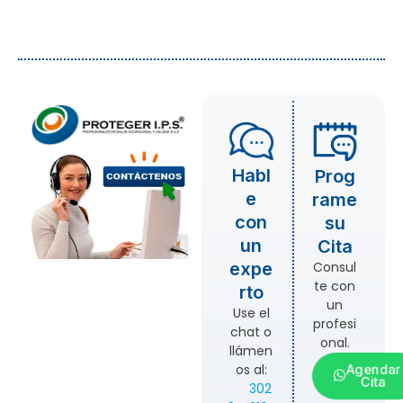
Habl
Prog
e
rame
con
su
un
Cita
Consul
expe
te con
rto
un
Use el
profesi
chat o
onal.
llámen
Agenda
os al:
Cita
302