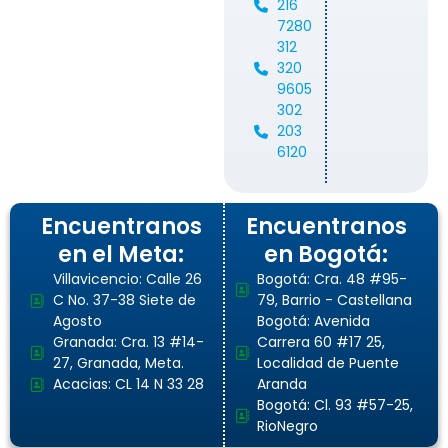
216
7280
312
320
9605
302
203
6120
Encuentranos
Encuentranos
en el Meta:
en Bogotá:
Villavicencio: Calle 26
Bogotá: Cra. 48 #95-
C No. 37-38 Siete de
79, Barrio - Castellana
Agosto
Bogotá: Avenida
Granada: Cra. 13 #14-
Carrera 60 #17 25,
27, Granada, Meta.
Localidad de Puente
Acacias: CL 14 N 33 28
Aranda
Bogotá: Cl. 93 #57-25,
RioNegro