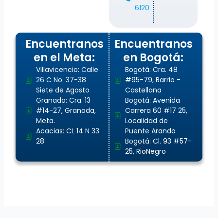
6120
Encuentranos
Encuentranos
en el Meta:
en Bogotá:
Villavicencio: Calle
Bogotá: Cra. 48
26 C No. 37-38
#95-79, Barrio -
Siete de Agosto
Castellana
Granada: Cra. 13
Bogotá: Avenida
#14-27, Granada,
Carrera 60 #17 25,
Meta.
Localidad de
Acacias: CL 14 N 33
Puente Aranda
28
Bogotá: Cl. 93 #57-
25, RioNegro