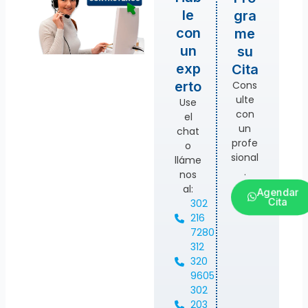
le
gra
con
me
un
su
exp
Cita
Cons
erto
ulte
Use
con
el
un
chat
profe
o
sional
lláme
.
nos
al:
Agendar
Cita
302
216
7280
312
320
9605
302
203