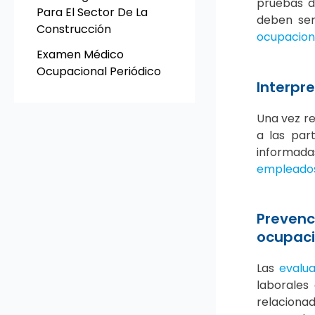
pruebas d
Para El Sector De La
deben ser
Construcción
ocupaciona
Examen Médico
Ocupacional Periódico
Interpr
Una vez re
a las par
informada
empleado
Prevenc
ocupaci
Las
evalu
laborales
relaciona