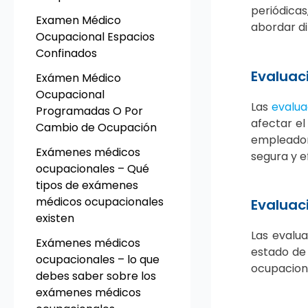
periódicas
Examen Médico
abordar di
Ocupacional Espacios
Confinados
Evaluac
Exámen Médico
Ocupacional
Las
evalu
Programadas O Por
afectar e
Cambio de Ocupación
empleadore
Exámenes médicos
segura y ef
ocupacionales – Qué
tipos de exámenes
médicos ocupacionales
Evaluac
existen
Las evalua
Exámenes médicos
estado de 
ocupacionales – lo que
ocupaciona
debes saber sobre los
exámenes médicos