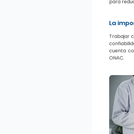
para reduc
La impo
Trabajar c
confiabil
cuenta co
ONAC.