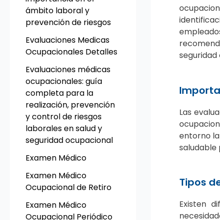
ocupaciona
ámbito laboral y
identific
prevención de riesgos
empleados
Evaluaciones Medicas
recomenda
Ocupacionales Detalles
seguridad 
Evaluaciones médicas
ocupacionales: guía
Importa
completa para la
realización, prevención
Las evalu
y control de riesgos
ocupaciona
laborales en salud y
entorno la
seguridad ocupacional
saludable 
Examen Médico
Examen Médico
Tipos d
Ocupacional de Retiro
Existen d
Examen Médico
necesidade
Ocupacional Periódico