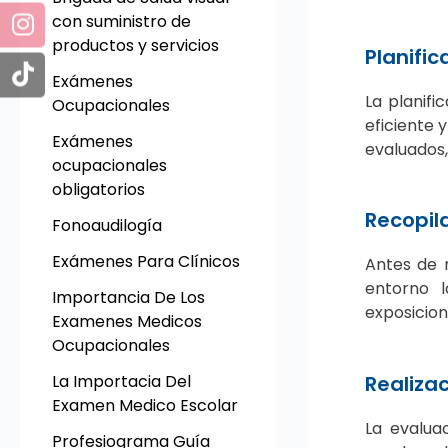
con suministro de
productos y servicios
Planifi
Exámenes
La planifi
Ocupacionales
eficiente 
Exámenes
evaluados,
ocupacionales
obligatorios
Recopil
Fonoaudilogía
Exámenes Para Clínicos
Antes de 
entorno l
Importancia De Los
exposicion
Examenes Medicos
Ocupacionales
Realiza
La Importacia Del
Examen Medico Escolar
La evalua
Profesiograma Guía