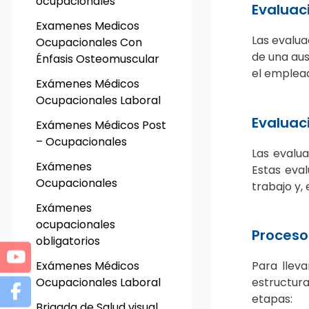
ocupacionales
Evaluac
Examenes Medicos
Las evalua
Ocupacionales Con
de una aus
Énfasis Osteomuscular
el emplead
Exámenes Médicos
Ocupacionales Laboral
Evaluac
Exámenes Médicos Post
– Ocupacionales
Las evalua
Exámenes
Estas eva
Ocupacionales
trabajo y,
Exámenes
ocupacionales
Proceso
obligatorios
Exámenes Médicos
Para llev
Ocupacionales Laboral
estructura
etapas:
Brigada de Salud visual