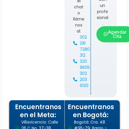
el
un
chat
profe
o
sional
lláme
.
nos
al:
Agendar
Cita
302
216
7280
312
320
9605
302
203
6120
Encuentranos
Encuentranos
en el Meta:
en Bogotá:
Villavicencio: Calle
Bogotá: Cra. 48
26 C No. 37-38
#95-79, Barrio -