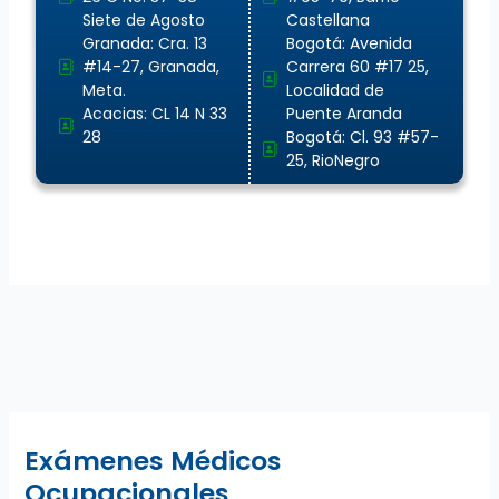
Siete de Agosto
Castellana
Granada: Cra. 13
Bogotá: Avenida
#14-27, Granada,
Carrera 60 #17 25,
Meta.
Localidad de
Acacias: CL 14 N 33
Puente Aranda
28
Bogotá: Cl. 93 #57-
25, RioNegro
Exámenes Médicos
Ocupacionales