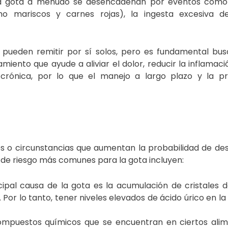
 la gota a menudo se desencadenan por eventos com
o mariscos y carnes rojas), la ingesta excesiva de
y pueden remitir por sí solos, pero es fundamental bus
ento que ayude a aliviar el dolor, reducir la inflamaci
crónica, por lo que el manejo a largo plazo y la p
es o circunstancias que aumentan la probabilidad de des
de riesgo más comunes para la gota incluyen:
cipal causa de la gota es la acumulación de cristales 
. Por lo tanto, tener niveles elevados de ácido úrico en l
ompuestos químicos que se encuentran en ciertos ali