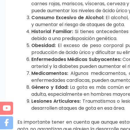
carnes rojas, mariscos, vísceras, cerveza 
puede aumentar los niveles de ácido úrico y
Consumo Excesivo de Alcohol:
El alcohol
y aumentar el riesgo de ataques de gota.
Historial Familiar:
Si tienes antecedentes 
debido a una predisposición genética.
Obesidad:
El exceso de peso corporal pu
producción de ácido úrico y dificultar su eli
Enfermedades Médicas Subyacentes:
Con
arterial y la diabetes pueden aumentar el r
Medicamentos:
Algunos medicamentos, com
enfermedades cardíacas, pueden aumentar l
Género y Edad:
La gota es más común en 
adulta, especialmente en hombres mayore
Lesiones Articulares:
Traumatismos o lesio
desarrollen ataques de gota en esa área.
Es importante tener en cuenta que aunque estos
gota, no garantizan que alguien la desarrolle ne