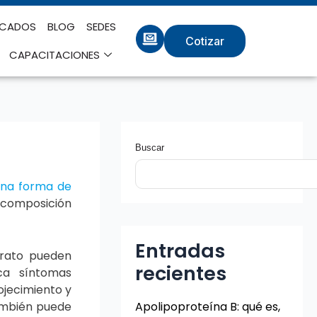
ICADOS
BLOG
SEDES
Cotizar
CAPACITACIONES
Buscar
una forma de
escomposición
Entradas
urato pueden
recientes
oca síntomas
ojecimiento y
también puede
Apolipoproteína B: qué es,