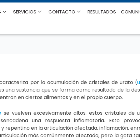
S
SERVICIOS
CONTACTO
RESULTADOS
COMUN
aracteriza por la acumulación de cristales de urato (
co es una sustancia que se forma como resultado de la d
ntran en ciertos alimentos y en el propio cuerpo.
o
se vuelven excesivamente altos, estos cristales de 
desencadena una respuesta inflamatoria. Esto prov
 y repentino en la articulación afectada, inflamación, enr
 la articulación más comúnmente afectada, pero la gota 