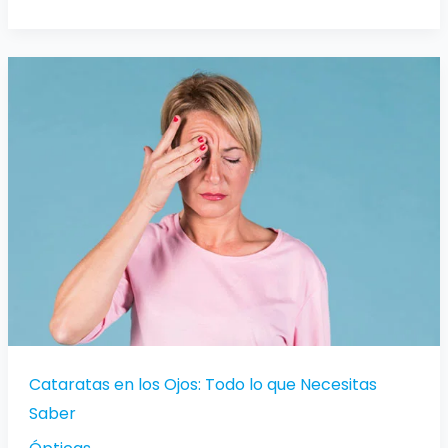
Cataratas
en
los
Ojos:
Todo
lo
que
Necesitas
Saber
Cataratas en los Ojos: Todo lo que Necesitas
Saber