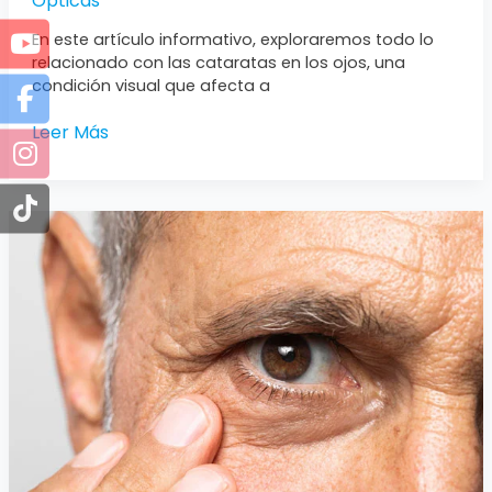
Ópticas
En este artículo informativo, exploraremos todo lo
relacionado con las cataratas en los ojos, una
condición visual que afecta a
Leer Más
Glaucoma
Ocular:
Todo
lo
que
Necesitas
Saber