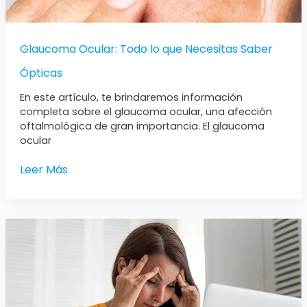
Glaucoma Ocular: Todo lo que Necesitas Saber
Ópticas
En este artículo, te brindaremos información
completa sobre el glaucoma ocular, una afección
oftalmológica de gran importancia. El glaucoma
ocular
Leer Más
Fatiga
Visual:
Causas,
Síntomas
y
Prevención