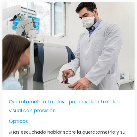
Queratometría:
La
clave
para
evaluar
tu
salud
visual
con
precisión
Queratometría: La clave para evaluar tu salud
visual con precisión
Ópticas
¿Has escuchado hablar sobre la queratometría y su