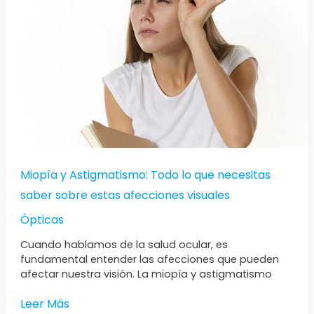
lo
que
necesitas
saber
sobre
estas
afecciones
visuales
Miopía y Astigmatismo: Todo lo que necesitas
saber sobre estas afecciones visuales
Ópticas
Cuando hablamos de la salud ocular, es
fundamental entender las afecciones que pueden
afectar nuestra visión. La miopía y astigmatismo
Leer Más