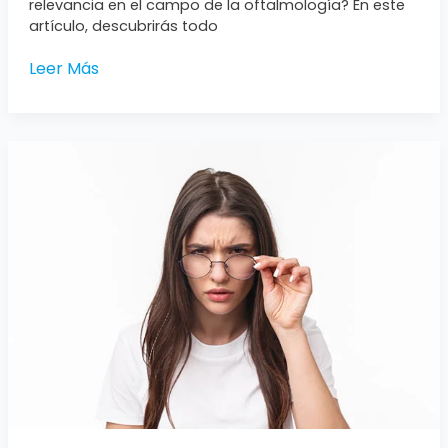
relevancia en el campo de la oftalmología? En este
artículo, descubrirás todo
Leer Más
Miopía:
Todo
lo
que
necesitas
saber
sobre
este
trastorno
visual