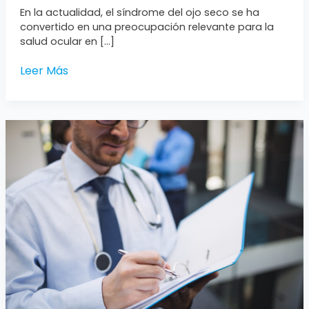
En la actualidad, el síndrome del ojo seco se ha
convertido en una preocupación relevante para la
salud ocular en […]
Leer Más
Historia
Clínica
Ocupacional:
Garantizando
la
Salud
Laboral
con
Proteger
IPS