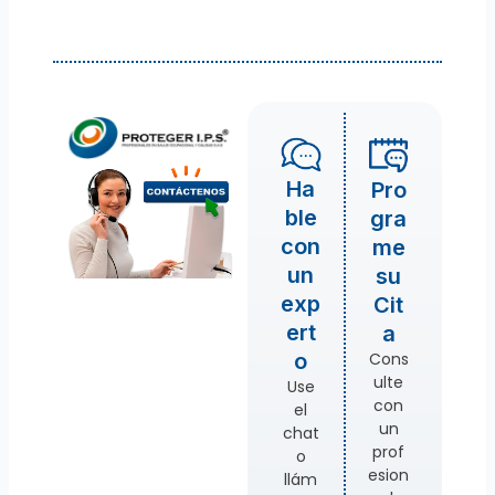
Ha
Pro
ble
gra
con
me
un
su
exp
Cit
ert
a
Cons
o
ulte
Use
con
el
un
chat
prof
o
esion
llám