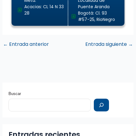
Meta.
Localidad de
Acacias: CL 14 N 33
Puente Aranda
28
Bogotá: Cl. 93
#57-25, RioNegro
←
Entrada anterior
Entrada siguiente
→
Buscar
Entradas recientes