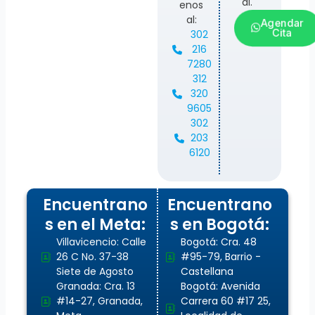
al.
enos
al:
Agendar
Cita
302
216
7280
312
320
9605
302
203
6120
Encuentrano
Encuentrano
s en el Meta:
s en Bogotá:
Villavicencio: Calle
Bogotá: Cra. 48
26 C No. 37-38
#95-79, Barrio -
Siete de Agosto
Castellana
Granada: Cra. 13
Bogotá: Avenida
#14-27, Granada,
Carrera 60 #17 25,