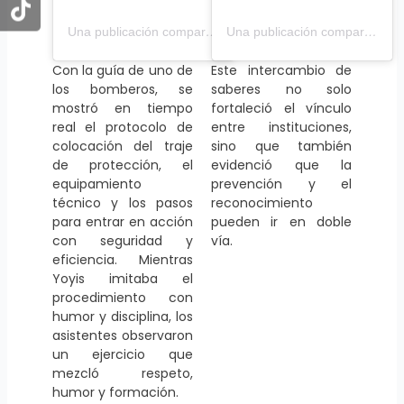
Una publicación compartida por PROTEGER IPS (@proteger.ips)
Una publicación compartida por PROTEGER IPS (@proteger.ips)
Con la guía de uno de
Este intercambio de
los bomberos, se
saberes no solo
mostró en tiempo
fortaleció el vínculo
real el protocolo de
entre instituciones,
colocación del traje
sino que también
de protección, el
evidenció que la
equipamiento
prevención y el
técnico y los pasos
reconocimiento
para entrar en acción
pueden ir en doble
con seguridad y
vía.
eficiencia. Mientras
Yoyis imitaba el
procedimiento con
humor y disciplina, los
asistentes observaron
un ejercicio que
mezcló respeto,
humor y formación.