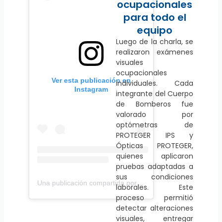
ocupacionales
para todo el
equipo
Luego de la charla, se
realizaron exámenes
visuales
ocupacionales
Ver esta publicación en
individuales. Cada
Instagram
integrante del Cuerpo
de Bomberos fue
valorado por
optómetras de
PROTEGER IPS y
Ópticas PROTEGER,
quienes aplicaron
pruebas adaptadas a
sus condiciones
Una publicación compartida por PROTEGER IPS (@proteger.ips)
laborales. Este
proceso permitió
detectar alteraciones
visuales, entregar