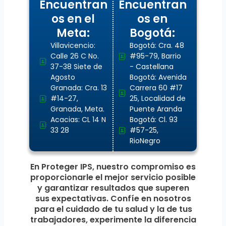
Encuentran
Encuentran
os en el
os en
Meta:
Bogotá:
Villavicencio:
Bogotá: Cra. 48
Calle 26 C No.
#95-79, Barrio
37-38 Siete de
- Castellana
Agosto
Bogotá: Avenida
Granada: Cra. 13
Carrera 60 #17
#14-27,
25, Localidad de
Granada, Meta.
Puente Aranda
Acacias: CL 14 N
Bogotá: Cl. 93
33 28
#57-25,
RioNegro
En Proteger IPS, nuestro compromiso es
proporcionarle el mejor servicio posible
y garantizar resultados que superen
sus expectativas. Confíe en nosotros
para el cuidado de tu salud y la de tus
trabajadores, experimente la diferencia