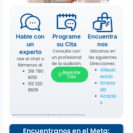
Hable con
Programe
Encuentra
un
su Cita
nos
Consulte con
Ubicanos en
experto
un profesional
las siguientes
Use el chat o
de la audición.
Direcciones:
llámenos al:
Villavic
319 780
Agendar
encio
Cita
8010
Grana
312 320
da
9605
Acacia
s
Encuentranos en el Meta: