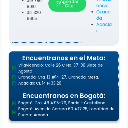
319 780
Agendar
encio
Cita
8010
Grana
312 320
da
9605
Acacia
s
Encuentranos en el Meta:
Villavicencio: Calle 26 C No. 37-38 Siete de
Agosto
Granada: Cra. 13 #14-27, Granada, Meta.
Acacias: CL 14 N 33 28
Encuentranos en Bogotá:
Bogotá: Cra. 48 #95-79, Barrio - Castellana
Bogotá: Avenida Carrera 60 #17 25, Localidad de
Puente Aranda