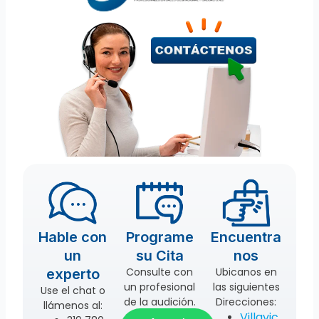
Hable con
Programe
Encuentra
un
su Cita
nos
Consulte con
Ubicanos en
experto
un profesional
las siguientes
Use el chat o
de la audición.
Direcciones:
llámenos al:
Villavic