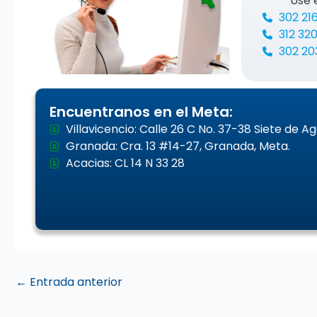
Use 
302 21
312 32
302 20
Encuentranos en el Meta:
Villavicencio: Calle 26 C No. 37-38 Siete de A
Granada: Cra. 13 #14-27, Granada, Meta.
Acacias: CL 14 N 33 28
←
Entrada anterior