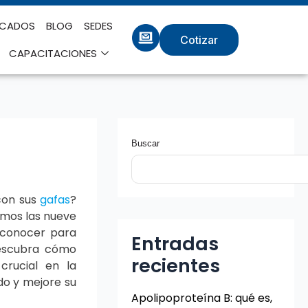
ICADOS
BLOG
SEDES
Cotizar
CAPACITACIONES
Buscar
con sus
gafas
?
amos las nueve
conocer para
Entradas
Descubra cómo
recientes
rucial en la
do y mejore su
Apolipoproteína B: qué es,