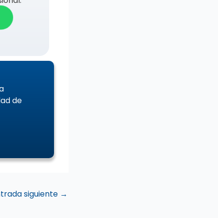
ional.
a
dad de
trada siguiente
→