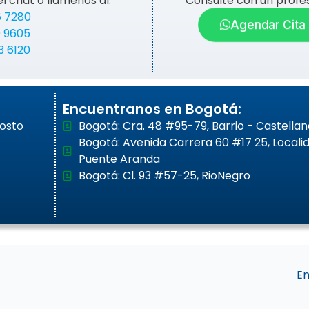
el chat o llámenos al:
Consulte con un profes
6 7280
Agendar Cita
0 9605
3 6120
Encuentranos en Bogotá:
gosto
Bogotá: Cra. 48 #95-79, Barrio - Castellan
Bogotá: Avenida Carrera 60 #17 25, Locali
Puente Aranda
Bogotá: Cl. 93 #57-25, RioNegro
En