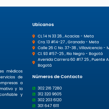
Ubícanos
CL 14 N 33 28 , Acacias - Meta
Cra. 13 #14-27 , Granada - Meta
Calle 26 C No. 37-38 , Villavicencio -
Cl. 93 #57-25 , Rio Negro - Bogotá
Avenida Carrera 60 #17 25 , Puente 
Bogotá
nes médicos
Números de Contacto
ervicios de
 empresas a
302 216 7280
rmativo y la
312 320 9605
confiable y
302 203 6120
301 647 6111