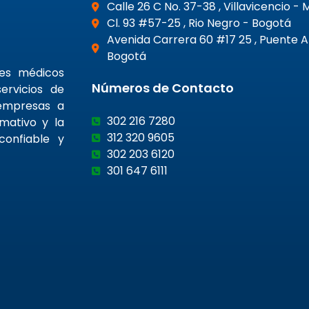
Calle 26 C No. 37-38 , Villavicencio -
Cl. 93 #57-25 , Rio Negro - Bogotá
Avenida Carrera 60 #17 25 , Puente 
Bogotá
nes médicos
Números de Contacto
ervicios de
 empresas a
302 216 7280
rmativo y la
312 320 9605
confiable y
302 203 6120
301 647 6111