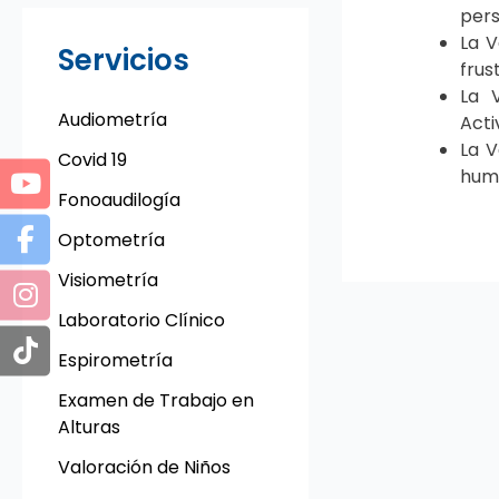
pers
La V
Servicios
frus
La 
Audiometría
Acti
La V
Covid 19
hum
Fonoaudilogía
Optometría
Visiometría
Laboratorio Clínico
Espirometría
Examen de Trabajo en
Alturas
Valoración de Niños