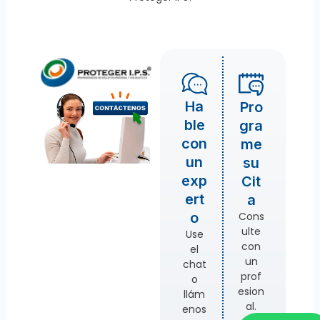
Ha
Pro
ble
gra
con
me
un
su
exp
Cit
ert
a
Cons
o
ulte
Use
con
el
un
chat
prof
o
esion
llám
al.
enos