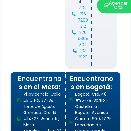
al:
Agendar
Cita
302
216
7280
312
320
9605
302
203
6120
Encuentrano
Encuentrano
s en el Meta:
s en Bogotá:
Villavicencio: Calle
Bogotá: Cra. 48
26 C No. 37-38
#95-79, Barrio -
Siete de Agosto
Castellana
Granada: Cra. 13
Bogotá: Avenida
#14-27, Granada,
Carrera 60 #17 25,
Meta.
Localidad de
Acacias: CL 14 N 33
Puente Aranda