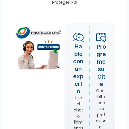
Proteger IPS!
Ha
Pro
ble
gra
con
me
un
su
exp
Cit
ert
a
Cons
o
ulte
Use
con
el
un
chat
prof
o
esion
llám
al.
enos