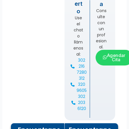
ert
a
Cons
o
ulte
Use
con
el
un
chat
prof
o
esion
llám
al.
enos
al:
Agendar
Cita
302
216
7280
312
320
9605
302
203
6120