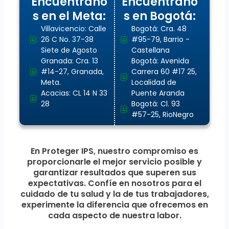
Encuentrano
Encuentrano
s en el Meta:
s en Bogotá:
Villavicencio: Calle
Bogotá: Cra. 48
26 C No. 37-38
#95-79, Barrio -
Siete de Agosto
Castellana
Granada: Cra. 13
Bogotá: Avenida
#14-27, Granada,
Carrera 60 #17 25,
Meta.
Localidad de
Acacias: CL 14 N 33
Puente Aranda
28
Bogotá: Cl. 93
#57-25, RioNegro
En Proteger IPS, nuestro compromiso es
proporcionarle el mejor servicio posible y
garantizar resultados que superen sus
expectativas. Confíe en nosotros para el
cuidado de tu salud y la de tus trabajadores,
experimente la diferencia que ofrecemos en
cada aspecto de nuestra labor.