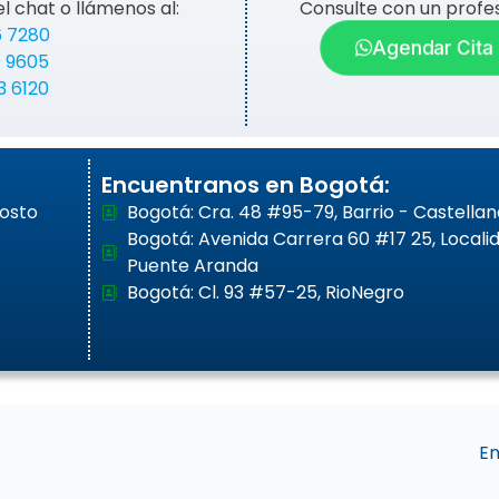
el chat o llámenos al:
Consulte con un profes
6 7280
Agendar Cita
0 9605
3 6120
Encuentranos en Bogotá:
gosto
Bogotá: Cra. 48 #95-79, Barrio - Castellan
Bogotá: Avenida Carrera 60 #17 25, Locali
Puente Aranda
Bogotá: Cl. 93 #57-25, RioNegro
En