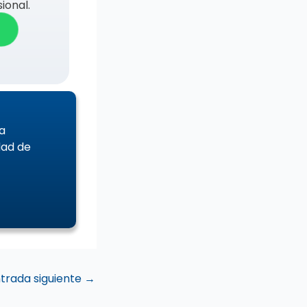
ional.
a
dad de
trada siguiente
→