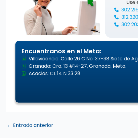
Use 
302 21
312 32
302 20
Encuentranos en el Meta:
Villavicencio: Calle 26 C No. 37-38 Siete de A
Granada: Cra. 13 #14-27, Granada, Meta.
Acacias: CL 14 N 33 28
←
Entrada anterior