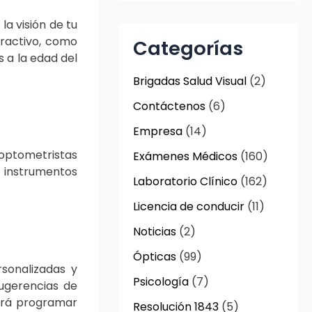
la visión de tu
fractivo, como
Categorías
 a la edad del
Brigadas Salud Visual
(2)
Contáctenos
(6)
Empresa
(14)
 optometristas
Exámenes Médicos
(160)
r instrumentos
Laboratorio Clínico
(162)
Licencia de conducir
(11)
Noticias
(2)
Ópticas
(99)
rsonalizadas y
Psicología
(7)
sugerencias de
ará programar
Resolución 1843
(5)