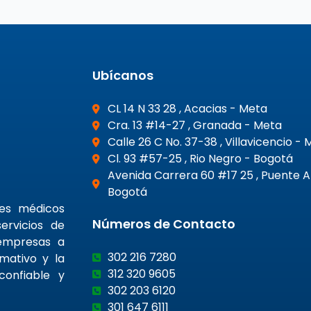
Ubícanos
CL 14 N 33 28 , Acacias - Meta
Cra. 13 #14-27 , Granada - Meta
Calle 26 C No. 37-38 , Villavicencio -
Cl. 93 #57-25 , Rio Negro - Bogotá
Avenida Carrera 60 #17 25 , Puente 
Bogotá
nes médicos
Números de Contacto
ervicios de
 empresas a
302 216 7280
rmativo y la
312 320 9605
confiable y
302 203 6120
301 647 6111