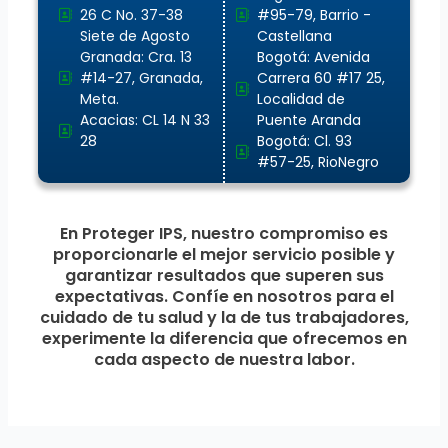
26 C No. 37-38
#95-79, Barrio -
Siete de Agosto
Castellana
Granada: Cra. 13
Bogotá: Avenida
#14-27, Granada,
Carrera 60 #17 25,
Meta.
Localidad de
Acacias: CL 14 N 33
Puente Aranda
28
Bogotá: Cl. 93
#57-25, RioNegro
En Proteger IPS, nuestro compromiso es
proporcionarle el mejor servicio posible y
garantizar resultados que superen sus
expectativas. Confíe en nosotros para el
cuidado de tu salud y la de tus trabajadores,
experimente la diferencia que ofrecemos en
cada aspecto de nuestra labor.