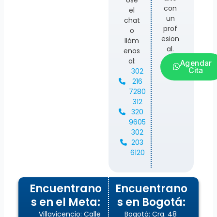
con
el
un
chat
prof
o
esion
llám
al.
enos
al:
Agendar
Cita
302
216
7280
312
320
9605
302
203
6120
Encuentrano
Encuentrano
s en el Meta:
s en Bogotá:
Villavicencio: Calle
Bogotá: Cra. 48