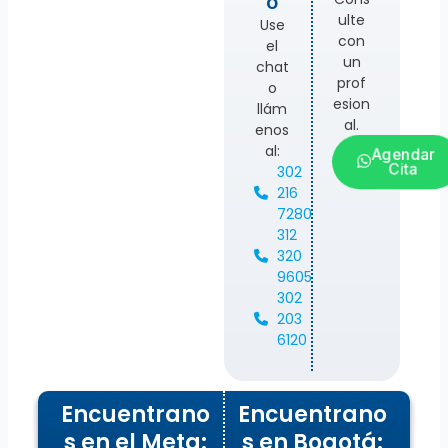
o
ulte
Use
con
el
un
chat
prof
o
esion
llám
al.
enos
al:
Agendar
Cita
302
216
7280
312
320
9605
302
203
6120
Encuentrano
Encuentrano
s en el Meta:
s en Bogotá: