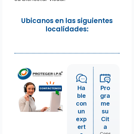
Ubicanos en las siguientes
localidades:
Ha
Pro
ble
gra
con
me
un
su
exp
Cit
ert
a
Cons