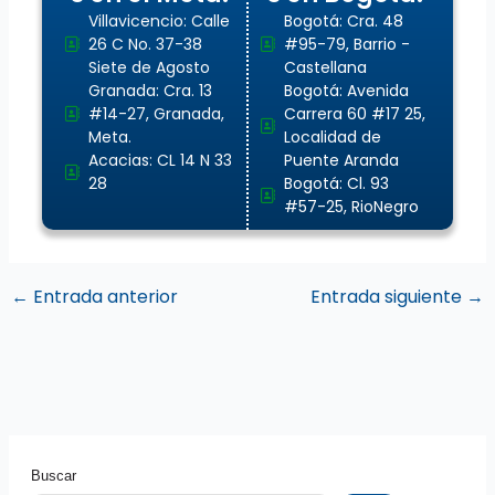
Villavicencio: Calle
Bogotá: Cra. 48
26 C No. 37-38
#95-79, Barrio -
Siete de Agosto
Castellana
Granada: Cra. 13
Bogotá: Avenida
#14-27, Granada,
Carrera 60 #17 25,
Meta.
Localidad de
Acacias: CL 14 N 33
Puente Aranda
28
Bogotá: Cl. 93
#57-25, RioNegro
←
Entrada anterior
Entrada siguiente
→
Buscar