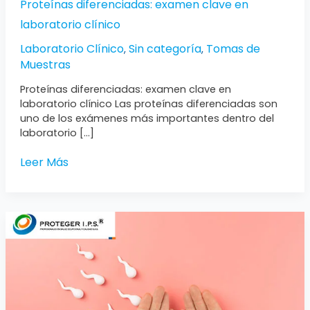
Proteínas diferenciadas: examen clave en
laboratorio clínico
Laboratorio Clínico
Sin categoría
Tomas de
,
,
Muestras
Proteínas diferenciadas: examen clave en
laboratorio clínico Las proteínas diferenciadas son
uno de los exámenes más importantes dentro del
laboratorio […]
Leer Más
Potencia
tu
fertilidad
ahora:
descubre
la
clave