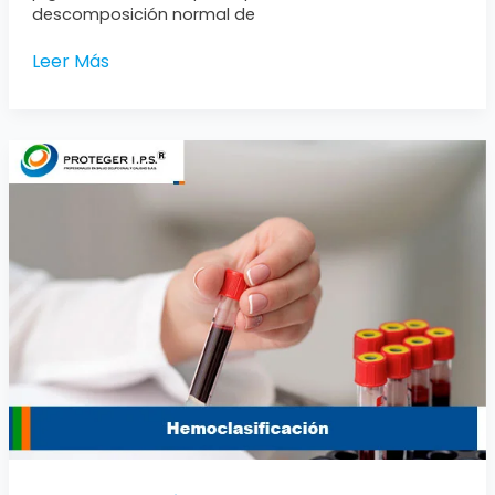
descomposición normal de
Leer Más
Hemoclasificación:
Descubre
tu
sangre
y
su
compatibilidad