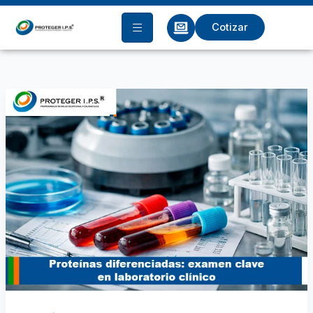
Ir
al
Cotizar
contenido
Proteínas
diferenciadas:
examen
clave
en
laboratorio
clínico