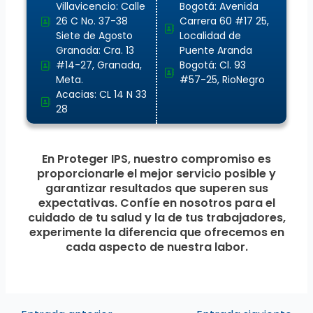
Villavicencio: Calle
Bogotá: Avenida
26 C No. 37-38
Carrera 60 #17 25,
Siete de Agosto
Localidad de
Granada: Cra. 13
Puente Aranda
#14-27, Granada,
Bogotá: Cl. 93
Meta.
#57-25, RioNegro
Acacias: CL 14 N 33
28
En Proteger IPS, nuestro compromiso es
proporcionarle el mejor servicio posible y
garantizar resultados que superen sus
expectativas. Confíe en nosotros para el
cuidado de tu salud y la de tus trabajadores,
experimente la diferencia que ofrecemos en
cada aspecto de nuestra labor.