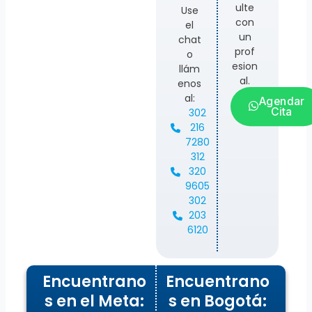
ulte
Use
con
el
un
chat
prof
o
esion
llám
al.
enos
al:
Agendar
Cita
302
216
7280
312
320
9605
302
203
6120
Encuentrano
Encuentrano
s en el Meta:
s en Bogotá: