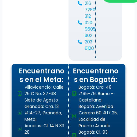
216
7280
312
320
9605
302
203
6120
Encuentrano
Encuentrano
s en el Meta:
s en Bogotá:
Villavicencio: Calle
Bogotá: Cra. 48
26 C No. 37-38
#95-79, Barrio -
Siete de Agosto
Castellana
Granada: Cra. 13
Bogotá: Avenida
#14-27, Granada,
Carrera 60 #17 25,
Meta.
Localidad de
Acacias: CL 14 N 33
Puente Aranda
28
Bogotá: Cl. 93