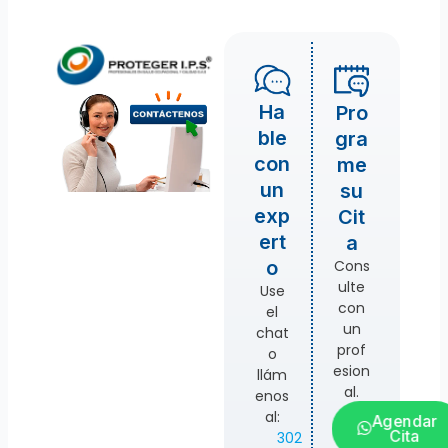
Ha
Pro
ble
gra
con
me
un
su
exp
Cit
ert
a
Cons
o
ulte
Use
con
el
un
chat
prof
o
esion
llám
al.
enos
al:
Agendar
Cita
302