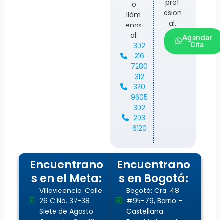
prof
o
esion
llám
al.
enos
al:
Agendar
Cita
302
216
7280
312
320
9605
302
203
6120
Encuentrano
Encuentrano
s en el Meta:
s en Bogotá:
Villavicencio: Calle
Bogotá: Cra. 48
26 C No. 37-38
#95-79, Barrio -
Siete de Agosto
Castellana