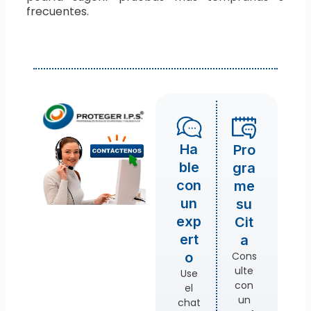
frecuentes.
Ha
Pro
ble
gra
con
me
un
su
exp
Cit
ert
a
Cons
o
ulte
Use
con
el
un
chat