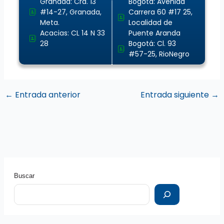
Granada: Cra. 13
Bogotá: Avenida
#14-27, Granada,
Carrera 60 #17 25,
Meta.
Localidad de
Acacias: CL 14 N 33
Puente Aranda
28
Bogotá: Cl. 93
#57-25, RioNegro
←
Entrada anterior
Entrada siguiente
→
Buscar