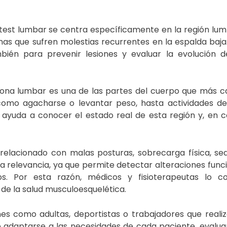
 test lumbar se centra específicamente en la región lumb
as que sufren molestias recurrentes en la espalda baj
ambién para prevenir lesiones y evaluar la evolución 
 zona lumbar es una de las partes del cuerpo que más 
como agacharse o levantar peso, hasta actividades de
 ayuda a conocer el estado real de esta región y, en c
relacionado con malas posturas, sobrecarga física, se
ra relevancia, ya que permite detectar alteraciones func
. Por esta razón, médicos y fisioterapeutas lo c
de la salud musculoesquelética.
nes como adultas, deportistas o trabajadores que reali
te adaptarse a las necesidades de cada paciente, evalu