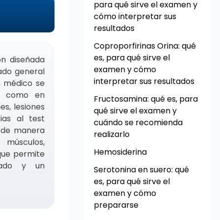
para qué sirve el examen y
cómo interpretar sus
resultados
Coproporfirinas Orina: qué
es, para qué sirve el
ón diseñada
examen y cómo
tado general
interpretar sus resultados
n médico se
pia como en
Fructosamina: qué es, para
es, lesiones
qué sirve el examen y
ias al test
cuándo se recomienda
r de manera
realizarlo
 músculos,
Hemosiderina
 que permite
tado y un
Serotonina en suero: qué
es, para qué sirve el
examen y cómo
prepararse