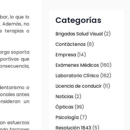
ar, lo que lo
Categorías
a. Además, no
de terapias o
Brigadas Salud Visual
(2)
Contáctenos
(6)
carga soporta
Empresa
(14)
portivas que
Exámenes Médicos
(160)
onsecuencia,
Laboratorio Clínico
(162)
Licencia de conducir
(11)
dentarismo o
ionales antes
Noticias
(2)
onsideran un
Ópticas
(99)
Psicología
(7)
zan esfuerzos
Resolución 1843
(5)
ando factores