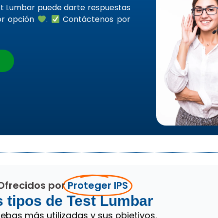
est Lumbar puede darte respuestas
jor opción
.
Contáctenos por
 Ofrecidos por
Proteger IPS
s tipos de Test Lumbar
bas más utilizadas y sus objetivos.