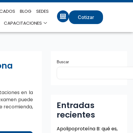
ICADOS
BLOG
SEDES
Cotizar
CAPACITACIONES
Buscar
ona
itaciones en la
e examen puede
Entradas
 se recomienda,
recientes
Apolipoproteína B: qué es,