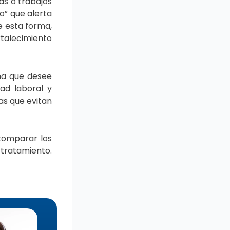
as o trabajos
o” que alerta
e esta forma,
talecimiento
ona que desee
ad laboral y
as que evitan
 comparar los
 tratamiento.