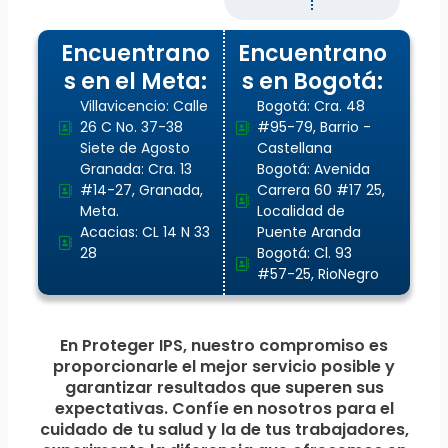
Encuentrano
Encuentrano
s en el Meta:
s en Bogotá:
Villavicencio: Calle
Bogotá: Cra. 48
26 C No. 37-38
#95-79, Barrio -
Siete de Agosto
Castellana
Granada: Cra. 13
Bogotá: Avenida
#14-27, Granada,
Carrera 60 #17 25,
Meta.
Localidad de
Acacias: CL 14 N 33
Puente Aranda
28
Bogotá: Cl. 93
#57-25, RioNegro
En Proteger IPS, nuestro compromiso es
proporcionarle el mejor servicio posible y
garantizar resultados que superen sus
expectativas. Confíe en nosotros para el
cuidado de tu salud y la de tus trabajadores,