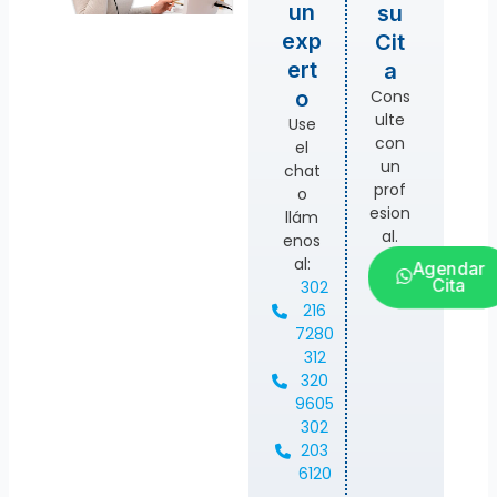
un
su
exp
Cit
ert
a
Cons
o
ulte
Use
con
el
un
chat
prof
o
esion
llám
al.
enos
al:
Agendar
Cita
302
216
7280
312
320
9605
302
203
6120