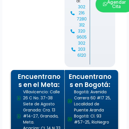
al:
Agendar
Cita
302
216
7280
312
320
9605
302
203
6120
Encuentrano
Encuentrano
s en el Meta:
s en Bogotá:
Villavicencio: Calle
Bogotá: Avenida
26 C No. 37-38
Carrera 60 #17 25,
Siete de Agosto
Localidad de
Granada: Cra. 13
Puente Aranda
#14-27, Granada,
Bogotá: Cl. 93
Meta.
#57-25, RioNegro
Acacias: CL 14 N 33