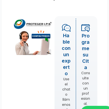
Ha
Pro
ble
gra
con
me
un
su
exp
Cit
ert
a
Cons
o
ulte
Use
con
el
un
chat
prof
o
esion
llám
al.
enos