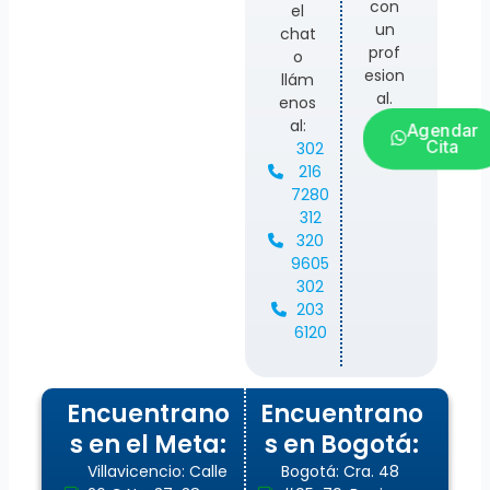
con
el
un
chat
prof
o
esion
llám
al.
enos
al:
Agendar
Cita
302
216
7280
312
320
9605
302
203
6120
Encuentrano
Encuentrano
s en el Meta:
s en Bogotá:
Villavicencio: Calle
Bogotá: Cra. 48