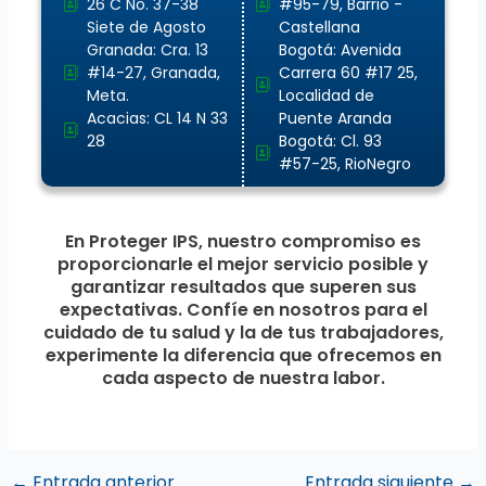
26 C No. 37-38
#95-79, Barrio -
Siete de Agosto
Castellana
Granada: Cra. 13
Bogotá: Avenida
#14-27, Granada,
Carrera 60 #17 25,
Meta.
Localidad de
Acacias: CL 14 N 33
Puente Aranda
28
Bogotá: Cl. 93
#57-25, RioNegro
En Proteger IPS, nuestro compromiso es
proporcionarle el mejor servicio posible y
garantizar resultados que superen sus
expectativas. Confíe en nosotros para el
cuidado de tu salud y la de tus trabajadores,
experimente la diferencia que ofrecemos en
cada aspecto de nuestra labor.
←
Entrada anterior
Entrada siguiente
→