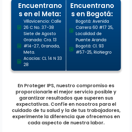
Encuentrano
Encuentrano
s en el Meta:
s en Bogotá:
Villavicencio: Calle
Bogotá: Avenida
26 C No. 37-38
Carrera 60 #17 25,
Siete de Agosto
Localidad de
Granada: Cra. 13
Puente Aranda
#14-27, Granada,
Bogotá: Cl. 93
Meta.
#57-25, RioNegro
Acacias: CL 14 N 33
28
En Proteger IPS, nuestro compromiso es
proporcionarle el mejor servicio posible y
garantizar resultados que superen sus
expectativas. Confíe en nosotros para el
cuidado de tu salud y la de tus trabajadores,
experimente la diferencia que ofrecemos en
cada aspecto de nuestra labor.