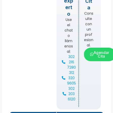
exp
Cit
ert
a
Cons
o
ulte
Use
con
el
un
chat
prof
o
esion
llám
al.
enos
al:
Agendar
Cita
302
216
7280
312
320
9605
302
203
6120