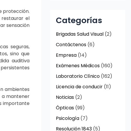
 protección.
Categorías
restaurar el
rar sensación
Brigadas Salud Visual
(2)
Contáctenos
(6)
cas seguras,
tos, sino que
Empresa
(14)
ida auditiva
Exámenes Médicos
(160)
 persistentes
Laboratorio Clínico
(162)
Licencia de conducir
(11)
 en ambientes
ye a mantener
Noticias
(2)
es importante
Ópticas
(99)
Psicología
(7)
Resolución 1843
(5)