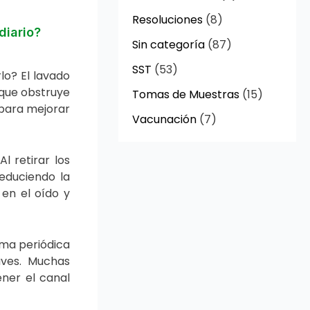
Resoluciones
(8)
diario?
Sin categoría
(87)
SST
(53)
lo? El lavado
 que obstruye
Tomas de Muestras
(15)
 para mejorar
Vacunación
(7)
l retirar los
reduciendo la
en el oído y
rma periódica
aves. Muchas
ner el canal