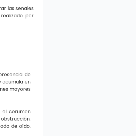
ar las señales
realizado por
presencia de
se acumula en
iones mayores
o el cerumen
 obstrucción.
vado de oído,