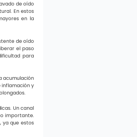
lavado de oído
ural. En estos
mayores en la
stente de oído
iberar el paso
ificultad para
La acumulación
e inflamación y
rolongados.
icas. Un canal
io importante.
, ya que estos