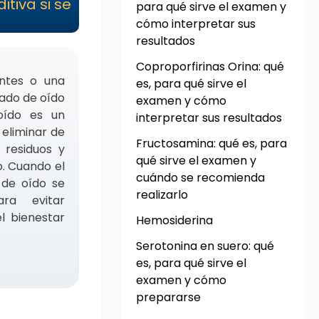
tiva si se
para qué sirve el examen y
cómo interpretar sus
resultados
Coproporfirinas Orina: qué
antes o una
es, para qué sirve el
vado de oído
examen y cómo
oído es un
interpretar sus resultados
 eliminar de
Fructosamina: qué es, para
 residuos y
qué sirve el examen y
o. Cuando el
cuándo se recomienda
 de oído se
realizarlo
ra evitar
l bienestar
Hemosiderina
Serotonina en suero: qué
es, para qué sirve el
examen y cómo
prepararse