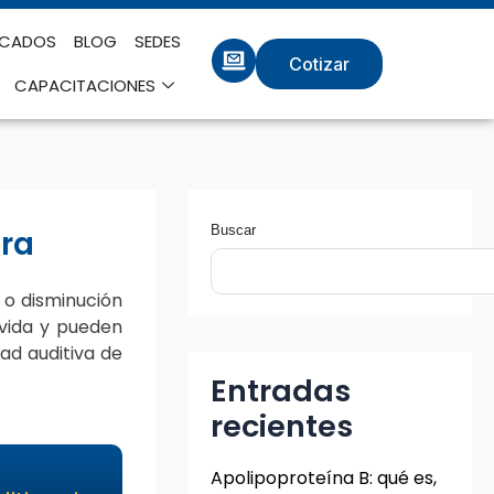
ICADOS
BLOG
SEDES
Cotizar
CAPACITACIONES
Buscar
ura
 o disminución
 vida y pueden
ad auditiva de
Entradas
recientes
Apolipoproteína B: qué es,