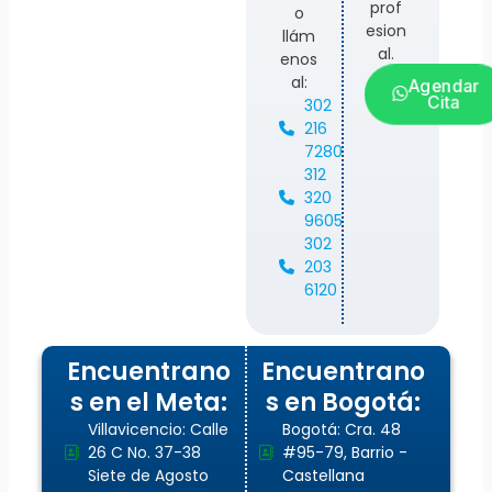
prof
o
esion
llám
al.
enos
al:
Agendar
Cita
302
216
7280
312
320
9605
302
203
6120
Encuentrano
Encuentrano
s en el Meta:
s en Bogotá:
Villavicencio: Calle
Bogotá: Cra. 48
26 C No. 37-38
#95-79, Barrio -
Siete de Agosto
Castellana