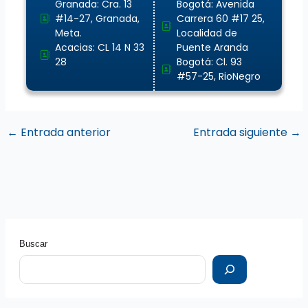
Granada: Cra. 13
Bogotá: Avenida
#14-27, Granada,
Carrera 60 #17 25,
Meta.
Localidad de
Acacias: CL 14 N 33
Puente Aranda
28
Bogotá: Cl. 93
#57-25, RioNegro
←
Entrada anterior
Entrada siguiente
→
Buscar