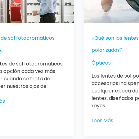
polarizados?
 de sol fotocromáticos
¿Qué son los lentes
polarizados?
s
Ópticas
ntes de sol fotocromáticos
a opción cada vez más
Los lentes de sol p
r cuando se trata de
accesorios indispe
er nuestros ojos de
cualquier época del
lentes, diseñados pa
ás
rayos
Leer Más