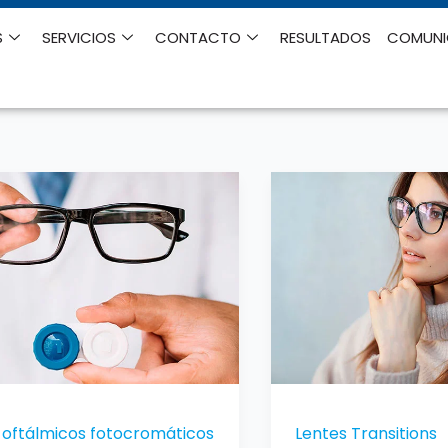
S
SERVICIOS
CONTACTO
RESULTADOS
COMUN
Lentes
icos
Transitions
omáticos
 oftálmicos fotocromáticos
Lentes Transitions