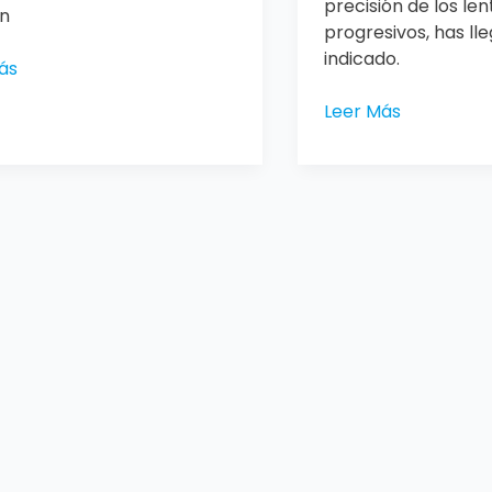
precisión de los len
n
progresivos, has ll
indicado.
ás
Leer Más