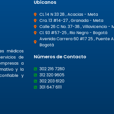
Ubícanos
CL 14 N 33 28 , Acacias - Meta
Cra. 13 #14-27 , Granada - Meta
Calle 26 C No. 37-38 , Villavicencio -
Cl. 93 #57-25 , Rio Negro - Bogotá
Avenida Carrera 60 #17 25 , Puente 
Bogotá
nes médicos
Números de Contacto
ervicios de
 empresas a
302 216 7280
rmativo y la
312 320 9605
confiable y
302 203 6120
301 647 6111