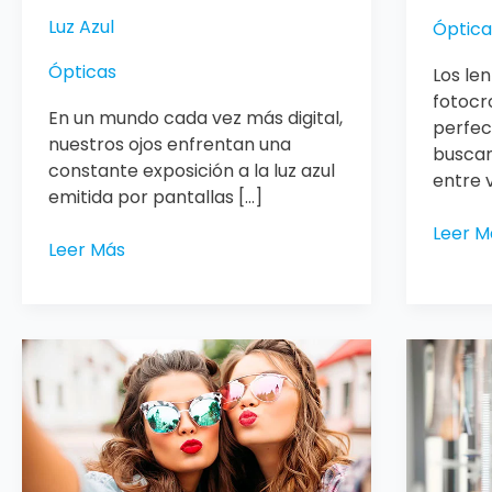
Luz Azul
Óptica
Ópticas
Los le
fotocr
En un mundo cada vez más digital,
perfec
nuestros ojos enfrentan una
buscan
constante exposición a la luz azul
entre 
emitida por pantallas […]
Leer M
Leer Más
Lentes
Lentes
de
de
sol
sol
espejados
fotocr