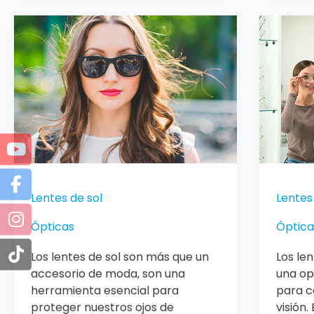
Lentes
Lentes
de
de
sol
visión
sencill
Lentes de sol
Lentes 
Ópticas
Óptica
Los lentes de sol son más que un
Los len
accesorio de moda, son una
una op
herramienta esencial para
para c
proteger nuestros ojos de
visión.