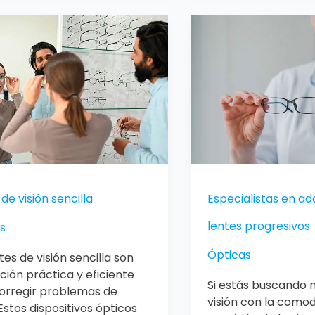
Especialistas
en
adaptaciones
a
de
lentes
progresivos
de visión sencilla
Especialistas en a
lentes progresivos
s
Ópticas
tes de visión sencilla son
ción práctica y eficiente
Si estás buscando 
orregir problemas de
visión con la como
 Estos dispositivos ópticos