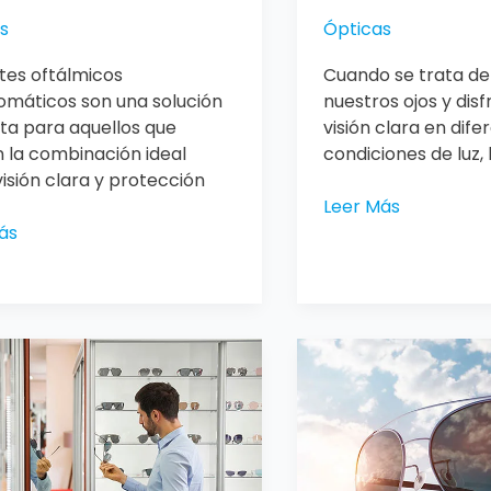
s
Ópticas
ntes oftálmicos
Cuando se trata de
omáticos son una solución
nuestros ojos y dis
ta para aquellos que
visión clara en dife
 la combinación ideal
condiciones de luz, 
visión clara y protección
Leer Más
ás
¿Qué
son
los
omáticos
lentes
de
sol