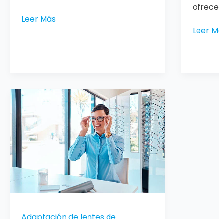
ofrece
Leer Más
Leer M
Adaptación
de
lentes
de
contacto
Adaptación de lentes de