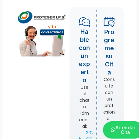
Ha
Pro
ble
gra
con
me
un
su
exp
Cit
ert
a
Cons
o
ulte
Use
con
el
un
chat
prof
o
esion
llám
al.
enos
al:
Agendar
Cita
302