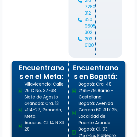
216
7280
312
320
9605
302
203
6120
Encuentrano
Encuentrano
s en el Meta:
s en Bogotá:
Villavicencio: Calle
Bogotá: Cra. 48
26 C No. 37-38
#95-79, Barrio -
Siete de Agosto
Castellana
Granada: Cra. 13
Bogotá: Avenida
#14-27, Granada,
Carrera 60 #17 25,
Meta.
Localidad de
Acacias: CL 14 N 33
Puente Aranda
28
Bogotá: Cl. 93
#57-25, RioNegro