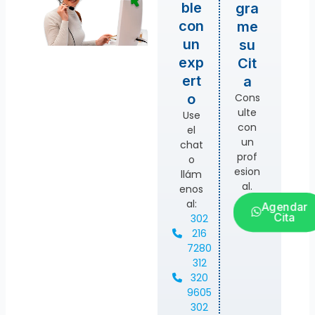
ble
gra
con
me
un
su
exp
Cit
ert
a
Cons
o
ulte
Use
con
el
un
chat
prof
o
esion
llám
al.
enos
al:
Agendar
Cita
302
216
7280
312
320
9605
302