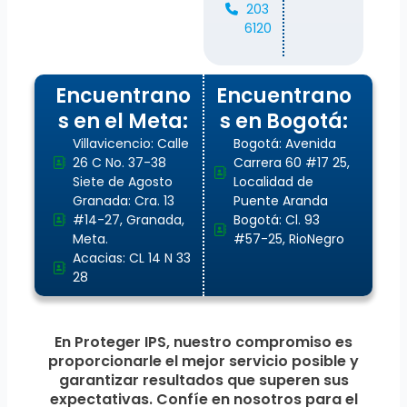
203
6120
Encuentrano
Encuentrano
s en el Meta:
s en Bogotá:
Villavicencio: Calle
Bogotá: Avenida
26 C No. 37-38
Carrera 60 #17 25,
Siete de Agosto
Localidad de
Granada: Cra. 13
Puente Aranda
#14-27, Granada,
Bogotá: Cl. 93
Meta.
#57-25, RioNegro
Acacias: CL 14 N 33
28
En Proteger IPS, nuestro compromiso es
proporcionarle el mejor servicio posible y
garantizar resultados que superen sus
expectativas. Confíe en nosotros para el