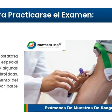
ra Practicarse el Examen:
osfatasa
 especial
e algunas
etéticas,
mento del
por parte