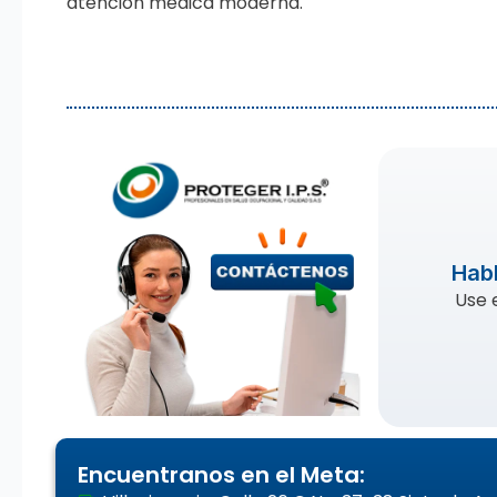
atención médica moderna.
Habl
Use 
Encuentranos en el Meta: