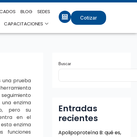
ICADOS
BLOG
SEDES
Cotizar
CAPACITACIONES
Buscar
es una prueba
 herramienta
y seguimiento
s una enzima
Entradas
po, pero su
recientes
uentra en el
e esta enzima
s funciones
Apolipoproteína B: qué es,