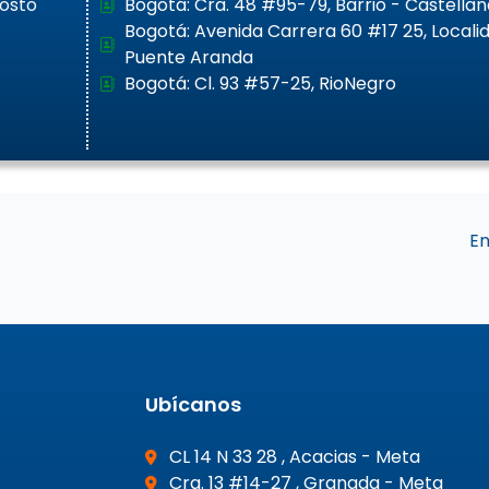
gosto
Bogotá: Cra. 48 #95-79, Barrio - Castellan
Bogotá: Avenida Carrera 60 #17 25, Locali
Puente Aranda
Bogotá: Cl. 93 #57-25, RioNegro
En
Ubícanos
CL 14 N 33 28 , Acacias - Meta
Cra. 13 #14-27 , Granada - Meta