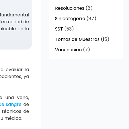
Resoluciones
(8)
s fundamental
Sin categoría
(87)
enfermedad de
luable en la
SST
(53)
Tomas de Muestras
(15)
Vacunación
(7)
a evaluar la
pacientes, ya
e una vena,
 de sangre
de
s técnicos de
su médico.