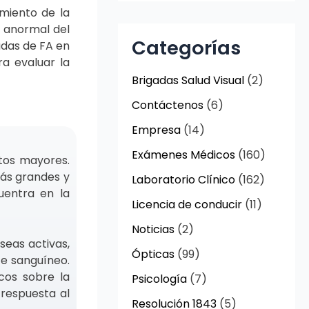
imiento de la
 anormal del
Categorías
adas de FA en
a evaluar la
Brigadas Salud Visual
(2)
Contáctenos
(6)
Empresa
(14)
Exámenes Médicos
(160)
ltos mayores.
más grandes y
Laboratorio Clínico
(162)
uentra en la
Licencia de conducir
(11)
Noticias
(2)
seas activas,
Ópticas
(99)
te sanguíneo.
cos sobre la
Psicología
(7)
 respuesta al
Resolución 1843
(5)