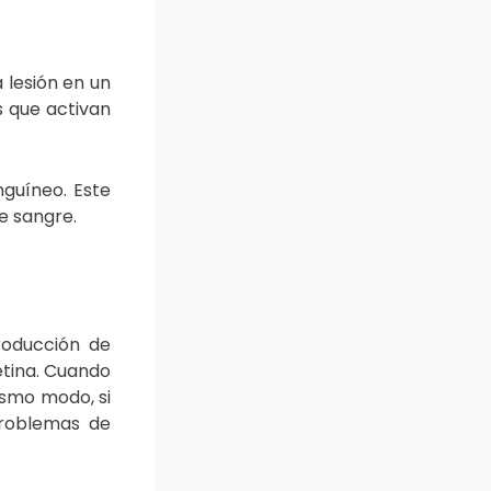
 lesión en un
s que activan
nguíneo. Este
e sangre.
roducción de
etina. Cuando
ismo modo, si
problemas de