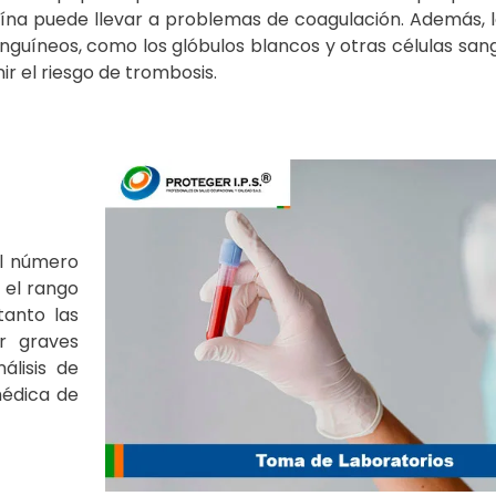
ína puede llevar a problemas de coagulación. Además, 
guíneos, como los glóbulos blancos y otras células san
ir el riesgo de trombosis.
el número
 el rango
tanto las
r graves
álisis de
médica de