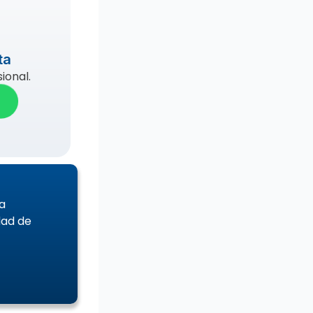
ta
ional.
a
dad de