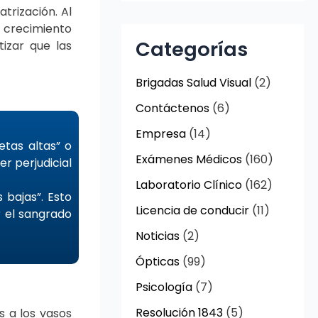
trización. Al
e crecimiento
Categorías
tizar que las
Brigadas Salud Visual
(2)
Contáctenos
(6)
Empresa
(14)
tas altas” o
Exámenes Médicos
(160)
r perjudicial
Laboratorio Clínico
(162)
 bajas”. Esto
Licencia de conducir
(11)
r el sangrado
Noticias
(2)
Ópticas
(99)
Psicología
(7)
Resolución 1843
(5)
 a los vasos