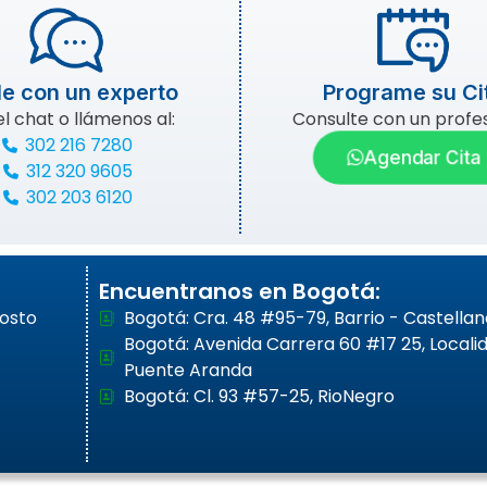
e con un experto
Programe su Ci
el chat o llámenos al:
Consulte con un profes
302 216 7280
Agendar Cita
312 320 9605
302 203 6120
Encuentranos en Bogotá:
gosto
Bogotá: Cra. 48 #95-79, Barrio - Castellan
Bogotá: Avenida Carrera 60 #17 25, Locali
Puente Aranda
Bogotá: Cl. 93 #57-25, RioNegro