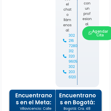
con
el
un
chat
prof
o
esion
llám
al.
enos
al:
Agendar
Cita
302
216
7280
312
320
9605
302
203
6120
Encuentrano
Encuentrano
s en el Meta:
s en Bogotá:
Villavicencio: Calle
Bogotá: Cra. 48