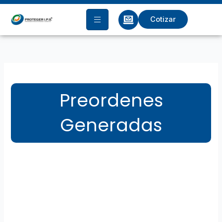
Ir
al
Cotizar
contenido
Preordenes
Generadas